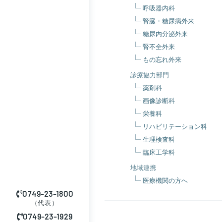
呼吸器内科
腎臓・糖尿病外来
糖尿内分泌外来
腎不全外来
もの忘れ外来
診療協力部門
薬剤科
画像診断科
栄養科
リハビリテーション科
生理検査科
臨床工学科
地域連携
医療機関の方へ
0749-23-1800
（代表）
0749-23-1929