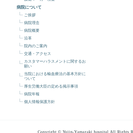
病院について
ご挨拶
病院理念
病院概要
沿革
院内のご案内
交通・アクセス
カスタマーハラスメントに関するお
願い
当院における輸血療法の基本方針に
ついて
厚生労働大臣の定める掲示事項
病院年報
個人情報保護方針
Copyright © Yujin-Yamazaki hospital All Rights R