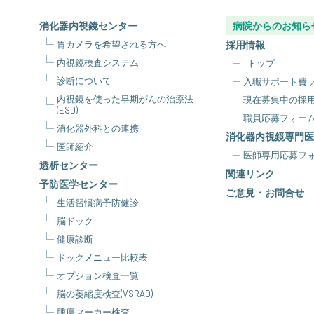
消化器内視鏡センター
病院からのお知ら
胃カメラを希望される方へ
採用情報
内視鏡検査システム
–トップ
診断について
内視鏡を使った早期がんの治療法
現在募集中の採
(ESD)
職員応募フォー
消化器外科との連携
消化器内視鏡専門医
医師紹介
医師専用応募フ
透析センター
関連リンク
予防医学センター
ご意見・お問合せ
生活習慣病予防健診
脳ドック
健康診断
ドックメニュー比較表
オプション検査一覧
脳の萎縮度検査(VSRAD)
腫瘍マーカー検査