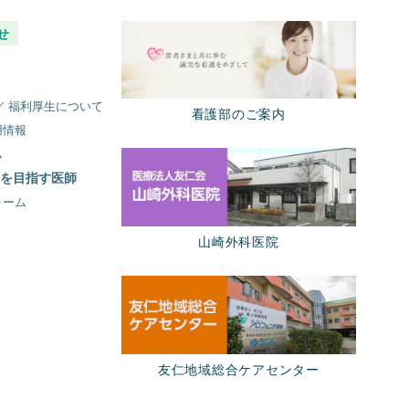
せ
入職サポート費 ／ 福利厚生について
看護部のご案内
用情報
ム
を目指す医師
ォーム
山崎外科医院
友仁地域総合ケアセンター