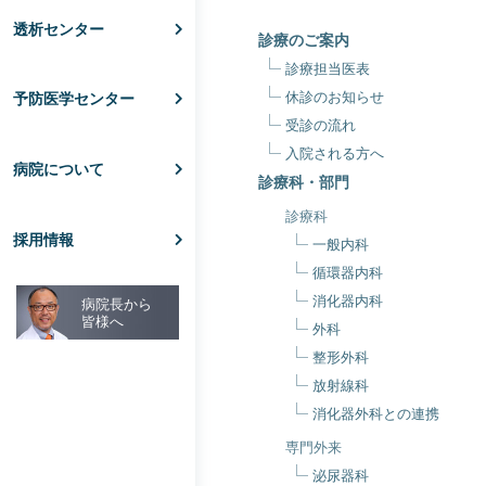
透析センター
診療のご案内
診療担当医表
休診のお知らせ
予防医学センター
受診の流れ
入院される方へ
病院について
診療科・部門
診療科
採用情報
一般内科
循環器内科
消化器内科
病院長から
皆様へ
外科
整形外科
放射線科
消化器外科との連携
専門外来
泌尿器科