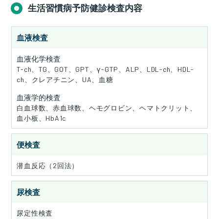
生活習慣病予防健診検査内容
血液検査
血液化学検査
T-ch、TG、GOT、GPT、γ-GTP、ALP、LDL-ch、HDL-
ch、クレアチニン、UA、血糖
血液学的検査
白血球数、赤血球数、ヘモグロビン、ヘマトクリット、
血小板、HbA1c
便検査
潜血反応（2回法）
尿検査
尿定性検査