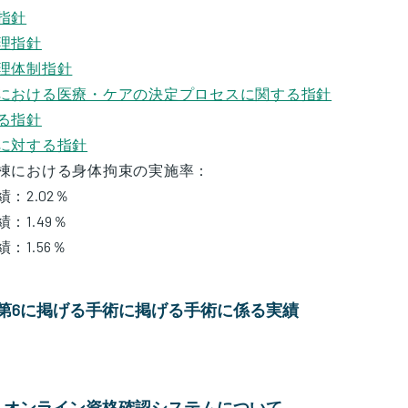
指針
理指針
理体制指針
における医療・ケアの決定プロセスに関する指針
る指針
に対する指針
棟における身体拘束の実施率：
：2.02％
：1.49％
：1.56％
第6に掲げる手術に掲げる手術に係る実績
、オンライン資格確認システムについて