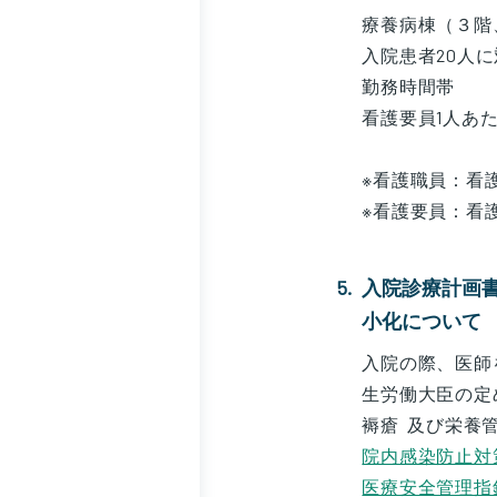
療養病棟（３階
入院患者20人
勤務時間帯 9
看護要員1人
※看護職員：看
※看護要員：看
入院診療計画
小化について
入院の際、医師
生労働大臣の定
褥瘡 及び栄養
院内感染防止対
医療安全管理指