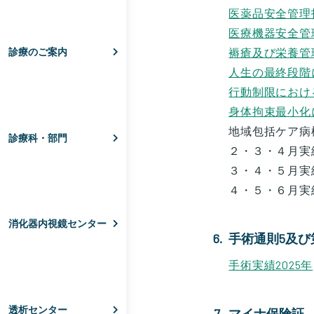
医薬品安全管理
医療機器安全管
褥瘡及び栄養管
診療のご案内
人生の最終段階
行動制限におけ
身体拘束最小化
地域包括ケア病
診療科・部門
２・３・４月実績
３・４・５月実績
４・５・６月実績
消化器内視鏡センター
手術通則5及び
手術実績2025年
透析センター
マイナ保険証