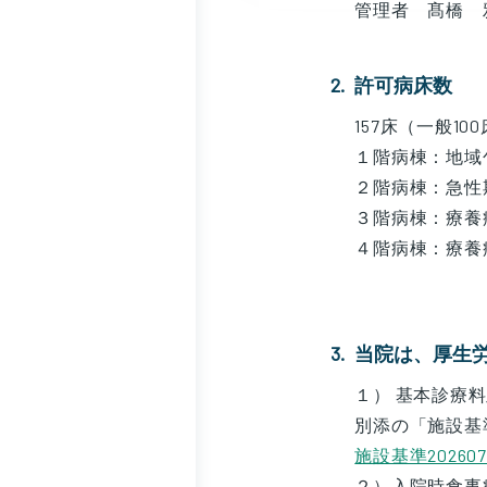
管理者 髙橋 
許可病床数
157床（一般10
１階病棟：地域
２階病棟：急性
３階病棟：療養
４階病棟：療養
当院は、厚生
１） 基本診療
別添の「施設基
施設基準202607
２）入院時食事