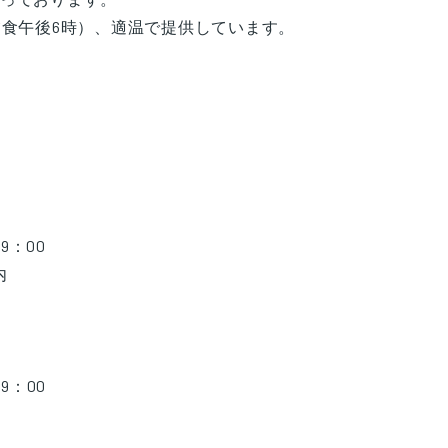
夕食午後6時）、適温で提供しています。
：00
内
：00