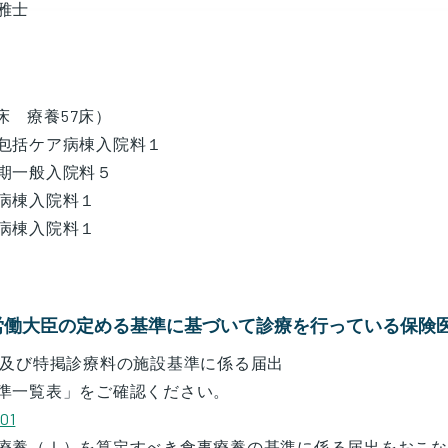
雅士
0床 療養57床）
包括ケア病棟入院料１
期一般入院料５
病棟入院料１
病棟入院料１
労働大臣の定める基準に基づいて診療を行っている保険
料及び特掲診療料の施設基準に係る届出
準一覧表」をご確認ください。
01
療養（Ⅰ）を算定すべき食事療養の基準に係る届出をおこな